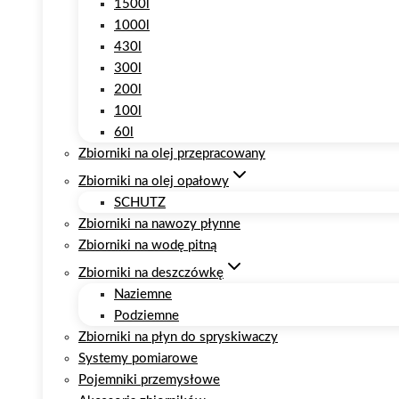
1500l
1000l
430l
300l
200l
100l
60l
Zbiorniki na olej przepracowany
Zbiorniki na olej opałowy
SCHUTZ
Zbiorniki na nawozy płynne
Zbiorniki na wodę pitną
Zbiorniki na deszczówkę
Naziemne
Podziemne
Zbiorniki na płyn do spryskiwaczy
Systemy pomiarowe
Pojemniki przemysłowe