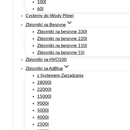
100l
60l
Cysterny do Wody Pitnej
Zbiorniki na Benzynę
Zbiorniki na benzynę 330l
Zbiorniki na benzynę 220l
Zbiorniki na benzynę 110l
Zbiorniki na benzynę 55l
Zbiorniki na HVO100
Zbiorniki na AdBlue
z Systemem Zarządzania
28000l
22000l
15000l
9000l
5000l
4000l
2500l