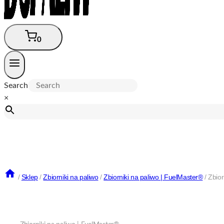
0
Search
×
/
Sklep
/
Zbiorniki na paliwo
/
Zbiorniki na paliwo | FuelMaster®
/
Zbio