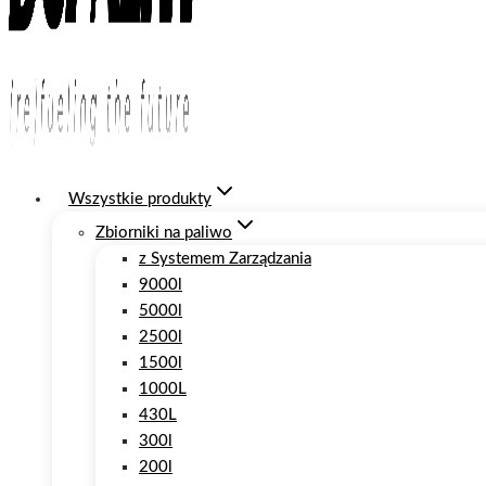
Wszystkie produkty
Zbiorniki na paliwo
z Systemem Zarządzania
9000l
5000l
2500l
1500l
1000L
430L
300l
200l