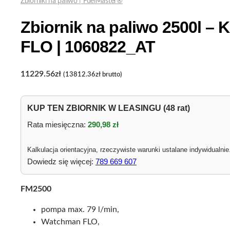
Zbiorniki na paliwo | FuelMaster®
Zbiornik na paliwo 2500l 
FLO | 1060822_AT
11229.56
zł
(
13812.36
zł
brutto)
KUP TEN ZBIORNIK W LEASINGU (48 rat)
Rata miesięczna:
290,98 zł
Kalkulacja orientacyjna, rzeczywiste warunki ustalane indywidualnie
Dowiedz się więcej:
789 669 607
FM2500
pompa max. 79 l/min,
Watchman FLO,