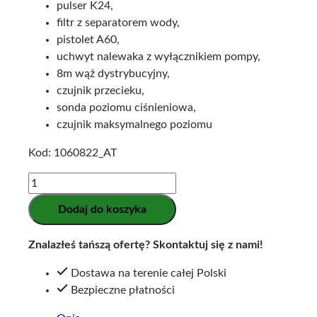
pulser K24,
filtr z separatorem wody,
pistolet A60,
uchwyt nalewaka z wyłącznikiem pompy,
8m wąż dystrybucyjny,
czujnik przecieku,
sonda poziomu ciśnieniowa,
czujnik maksymalnego poziomu
Kod: 1060822_AT
ilość
Zbiornik
Dodaj do koszyka
na
paliwo
Znalazłeś tańszą ofertę? Skontaktuj się z nami!
2500l
-
Dostawa na terenie całej Polski
Kingspan
Bezpieczne płatności
FuelMaster®
SMART